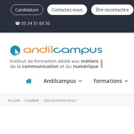
Candidature
Contactez-nous
Être recontacté·e
☎ 05 34 31 60 50
Andilcampus
Formations
Accueil
L'institut
Qui sommes-nous ?