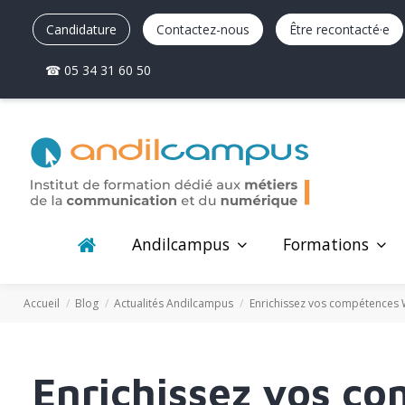
Candidature
Contactez-nous
Être recontacté·e
☎ 05 34 31 60 50
Andilcampus
Formations
Accueil
Blog
Actualités Andilcampus
Enrichissez vos compétences W
Enrichissez vos c