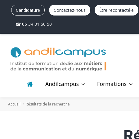
Candidature
Contactez-nous
Être recontacté·e
☎ 05 34 31 60 50
Andilcampus
Formations
Accueil
Résultats de la recherche
Ré