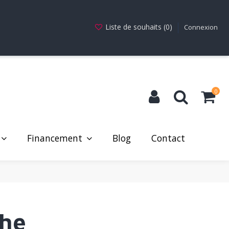
Liste de souhaits (
0
)
Connexion
0
Financement
Blog
Contact
che