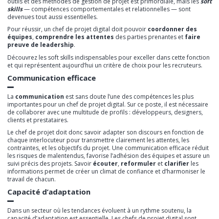
outils et des méthodes de gestion de projet est primordiale, mais les
soft
skills
— compétences comportementales et relationnelles — sont
devenues tout aussi essentielles.
Pour réussir, un chef de projet digital doit pouvoir
coordonner des
équipes
,
comprendre les attentes
des parties prenantes et
faire
preuve de leadership
.
Découvrez les soft skills indispensables pour exceller dans cette fonction
et qui représentent aujourd’hui un critère de choix pour les recruteurs.
Communication efficace
La
communication
est sans doute l’une des compétences les plus
importantes pour un chef de projet digital. Sur ce poste, il est nécessaire
de collaborer avec une multitude de profils : développeurs, designers,
clients et prestataires.
Le chef de projet doit donc savoir adapter son discours en fonction de
chaque interlocuteur pour transmettre clairement les attentes, les
contraintes, et les objectifs du projet. Une communication efficace réduit
les risques de malentendus, favorise l’adhésion des équipes et assure un
suivi précis des projets. Savoir
écouter
,
reformuler
et
clarifier
les
informations permet de créer un climat de confiance et d’harmoniser le
travail de chacun.
Capacité d’adaptation
Dans un secteur où les tendances évoluent à un rythme soutenu, la
capacité d’adaptation est essentielle. Les chefs de projet digital sont