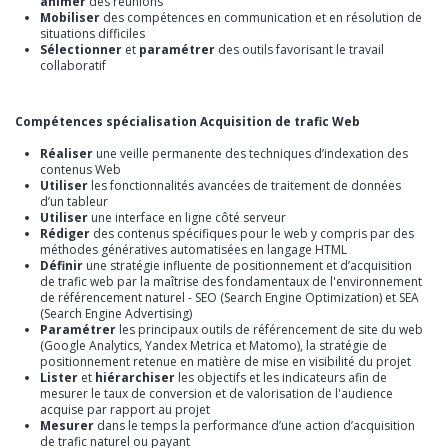
animer
des réunions
Mobiliser
des compétences en communication et en résolution de
situations difficiles
Sélectionner
et
paramétrer
des outils favorisant le travail
collaboratif
Compétences spécialisation Acquisition de trafic Web
Réaliser
une veille permanente des techniques d’indexation des
contenus Web
Utiliser
les fonctionnalités avancées de traitement de données
d’un tableur
Utiliser
une interface en ligne côté serveur
Rédiger
des contenus spécifiques pour le web y compris par des
méthodes génératives automatisées en langage HTML
Définir
une stratégie influente de positionnement et d’acquisition
de trafic web par la maîtrise des fondamentaux de l'environnement
de référencement naturel - SEO (Search Engine Optimization) et SEA
(Search Engine Advertising)
Paramétrer
les principaux outils de référencement de site du web
(Google Analytics, Yandex Metrica et Matomo), la stratégie de
positionnement retenue en matière de mise en visibilité du projet
Lister
et
hiérarchiser
les objectifs et les indicateurs afin de
mesurer le taux de conversion et de valorisation de l'audience
acquise par rapport au projet
Mesurer
dans le temps la performance d’une action d’acquisition
de trafic naturel ou payant