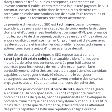
d’acquisition de trafic. Pour les entreprises, il représente un
investissement durable : contrairement à la publicité payante, le SEO
construit une visibilité stable dans le temps. Mais derrière cet
acronyme se cache une combinaison de savoir-faire techniques et
éditoriaux que les recruteurs recherchent activement.
La première dimension du SEO est
technique
. Les employeurs
attendent des professionnels capables de comprendre la structure
d’un site et d’optimiser ses fondations : balisage HTML, performance
mobile, rapidité de chargement, gestion des erreurs d’indexation ou
encore qualité du maillage interne. Un profil qui sait dialoguer avec
les développeurs et transformer des problématiques techniques en
actions concrètes a aujourd’hui un avantage décisif.
À côté de cet aspect technique, le SEO repose aussi sur une
stratégie éditoriale solide
. Être capable d’identifier les bons
mots-clés, de créer des contenus pensés pour l’utilisateur et
optimisés pour les moteurs de recherche est un savoir-faire
particulièrement recherché. Les recruteurs apprécient les candidats
capables de conjuguer créativité rédactionnelle et rigueur
stratégique, autrement dit ceux qui savent produire des contenus
engageants tout en répondant aux intentions de recherche.
Le troisième pilier concerne l’
autorité du site
, développée grâce
au netlinking. Un bon spécialiste SEO doit comprendre comment
obtenir des liens de qualité, bâtir des partenariats et développer la
notoriété d’une marque dans son écosystème numérique. Il s’agit ici
moins de quantité que de pertinence, et les entreprises attendent
des profils capables de bâtir une réputation en ligne durable.