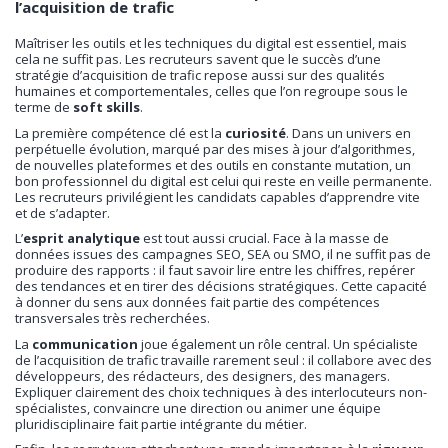
l’acquisition de trafic
Maîtriser les outils et les techniques du digital est essentiel, mais
cela ne suffit pas. Les recruteurs savent que le succès d’une
stratégie d’acquisition de trafic repose aussi sur des qualités
humaines et comportementales, celles que l’on regroupe sous le
terme de
soft skills
.
La première compétence clé est la
curiosité
. Dans un univers en
perpétuelle évolution, marqué par des mises à jour d’algorithmes,
de nouvelles plateformes et des outils en constante mutation, un
bon professionnel du digital est celui qui reste en veille permanente.
Les recruteurs privilégient les candidats capables d’apprendre vite
et de s’adapter.
L’
esprit analytique
est tout aussi crucial. Face à la masse de
données issues des campagnes SEO, SEA ou SMO, il ne suffit pas de
produire des rapports : il faut savoir lire entre les chiffres, repérer
des tendances et en tirer des décisions stratégiques. Cette capacité
à donner du sens aux données fait partie des compétences
transversales très recherchées.
La
communication
joue également un rôle central. Un spécialiste
de l’acquisition de trafic travaille rarement seul : il collabore avec des
développeurs, des rédacteurs, des designers, des managers.
Expliquer clairement des choix techniques à des interlocuteurs non-
spécialistes, convaincre une direction ou animer une équipe
pluridisciplinaire fait partie intégrante du métier.