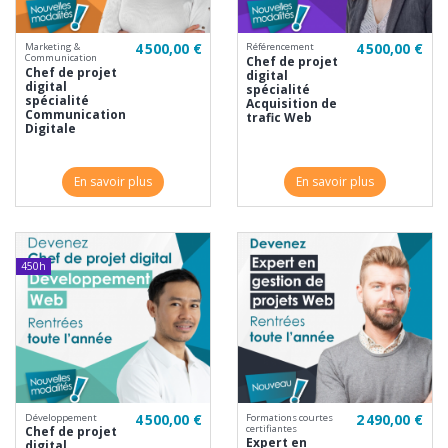
4 500,00 €
4 500,00 €
Marketing &
Référencement
Communication
Chef de projet
Chef de projet
digital
digital
spécialité
spécialité
Acquisition de
Communication
trafic Web
Digitale
En savoir plus
En savoir plus
450h
4 500,00 €
2 490,00 €
Développement
Formations courtes
certifiantes
Chef de projet
Expert en
digital